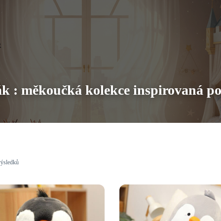
ák : měkoučká kolekce inspirovaná po
výsledků