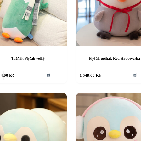
Tučňák Plyšák velký
Plyšák tučňák Red Hat veverka
14,00
Kč
🛒
1 549,00
Kč
🛒