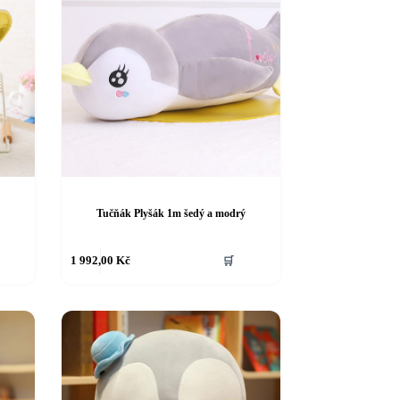
Tučňák Plyšák 1m šedý a modrý
1 992,00
Kč
🛒