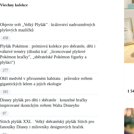
Všechny kolekce
Objevte svět „Velký Plyšák“ : království nadrozměrných
plyšových mazlíčků
458
Plyšák Pokémon : prémiová kolekce pro sběratele, děti i
vášnivé trenéry (dlouhá trať: „licencované plyšové
Pokémon hračky“, „sběratelské Pokémon figurky a
plyšáci“)
277
Obří medvěd v přirozeném habitatu : průvodce světem
gigantických šelem a jejich ekologie
1 5
181
Disney plyšák pro děti i sběratele : kouzelné hračky
inspirované ikonickým světem Walta Disneyho
97
Stitch plyšák XXL : Velký sběratelský plyšák Stitch pro
fanoušky Disney i milovníky designových hraček