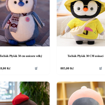
Tučňák Plyšák 50 cm unicorn velký
Tučňák Plyšák 30 CM usínací
28,00
Kč
🛒
885,00
Kč
🛒