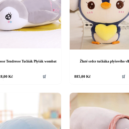
osse Tendresse Tučňák Plyšák wombat
Žluté srdce tučňáka plyšového vl
28,00
Kč
🛒
885,00
Kč
🛒