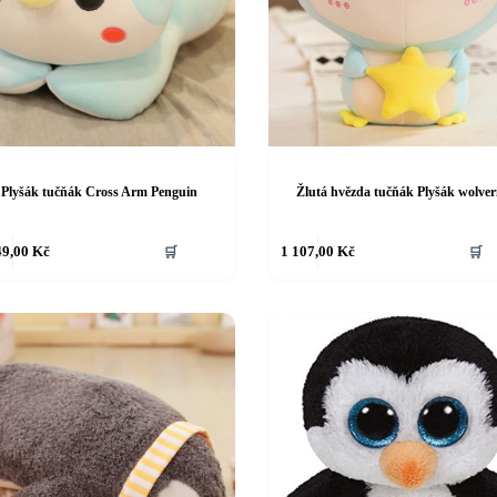
Plyšák tučňák Cross Arm Penguin
Žlutá hvězda tučňák Plyšák wolver
49,00
Kč
🛒
1 107,00
Kč
🛒