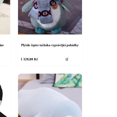
ine
Plyšák čepice tučňáka vyprávějící pohádky
1 328,00
Kč
🛒