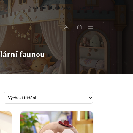
Sledování objednávky
Kontakt
Shopping
cart
lární faunou