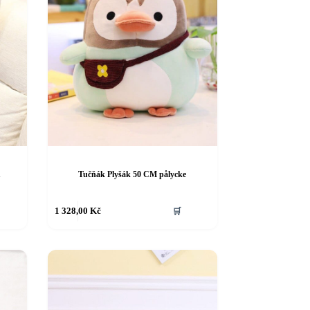
u
Tučňák Plyšák 50 CM pålycke
1 328,00
Kč
🛒