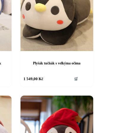
k
Plyšák tučňák s velkýma očima
1 549,00
Kč
🛒