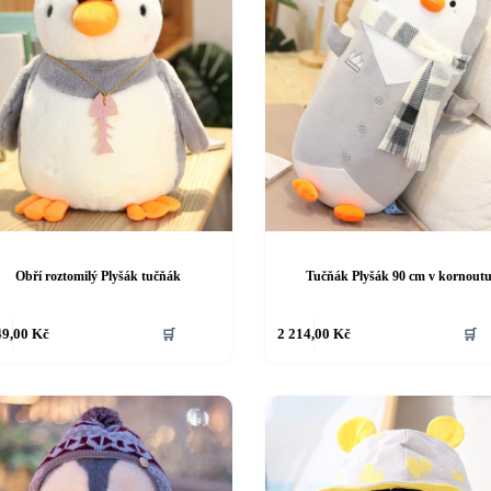
Obří roztomilý Plyšák tučňák
Tučňák Plyšák 90 cm v kornout
49,00
Kč
🛒
2 214,00
Kč
🛒