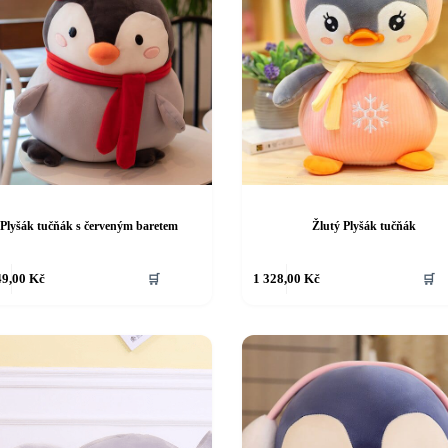
Plyšák tučňák s červeným baretem
Žlutý Plyšák tučňák
49,00
Kč
🛒
1 328,00
Kč
🛒