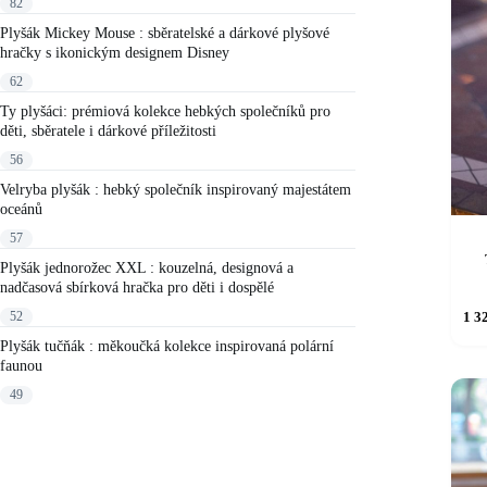
82
Plyšák Mickey Mouse : sběratelské a dárkové plyšové
hračky s ikonickým designem Disney
62
Ty plyšáci: prémiová kolekce hebkých společníků pro
děti, sběratele i dárkové příležitosti
56
Velryba plyšák : hebký společník inspirovaný majestátem
oceánů
57
Plyšák jednorožec XXL : kouzelná, designová a
nadčasová sbírková hračka pro děti i dospělé
52
1 3
Plyšák tučňák : měkoučká kolekce inspirovaná polární
faunou
49