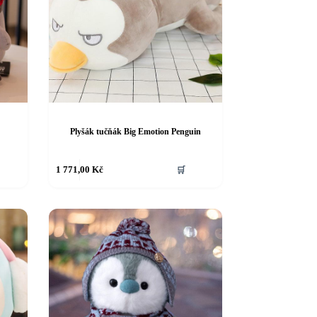
Plyšák tučňák Big Emotion Penguin
1 771,00
Kč
🛒