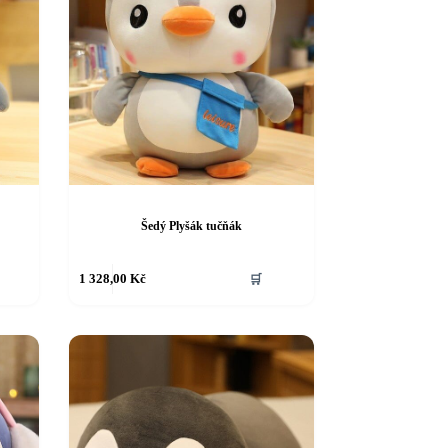
Šedý Plyšák tučňák
1 328,00
Kč
🛒