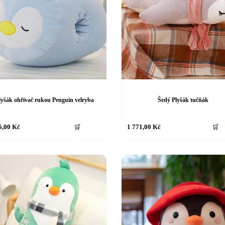
lyšák ohřívač rukou Penguin velryba
Šedý Plyšák tučňák
5,00
Kč
🛒
1 771,00
Kč
🛒