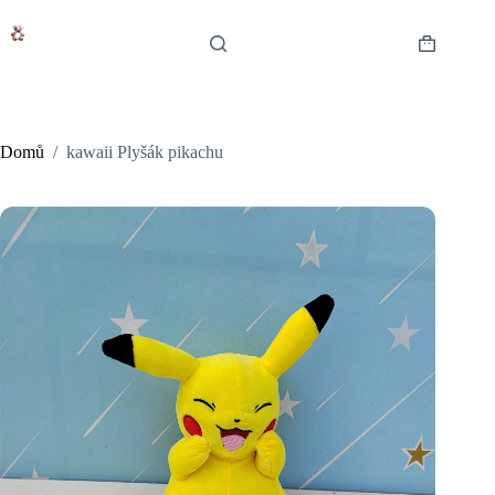
Skip
to
content
Shopping
cart
Domů
/
kawaii Plyšák pikachu