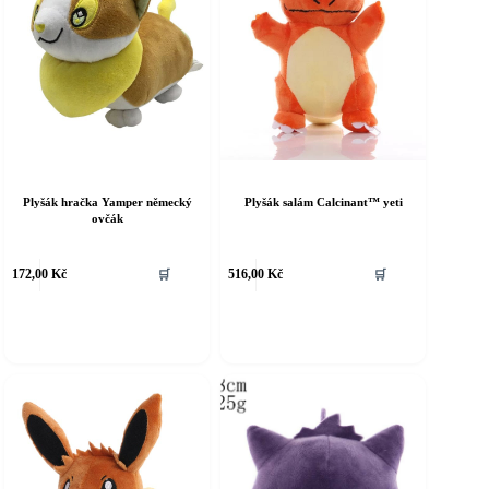
Plyšák hračka Yamper německý
Plyšák salám Calcinant™ yeti
ovčák
172,00
Kč
🛒
516,00
Kč
🛒