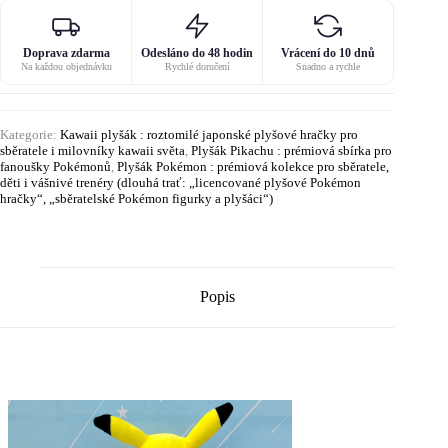
Doprava zdarma
Odesláno do 48 hodin
Vrácení do 10 dnů
Na každou objednávku
Rychlé doručení
Snadno a rychle
Kategorie:
Kawaii plyšák : roztomilé japonské plyšové hračky pro
sběratele i milovníky kawaii světa
,
Plyšák Pikachu : prémiová sbírka pro
fanoušky Pokémonů
,
Plyšák Pokémon : prémiová kolekce pro sběratele,
děti i vášnivé trenéry (dlouhá trať: „licencované plyšové Pokémon
hračky“, „sběratelské Pokémon figurky a plyšáci“)
Popis