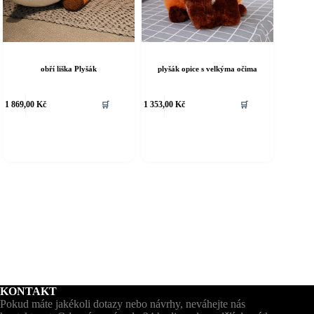
obří liška Plyšák
plyšák opice s velkýma očima
1 869,00
Kč
🛒
1 353,00
Kč
🛒
KONTAKT
Pokud máte jakékoli dotazy nebo návrhy, neváhejte nás