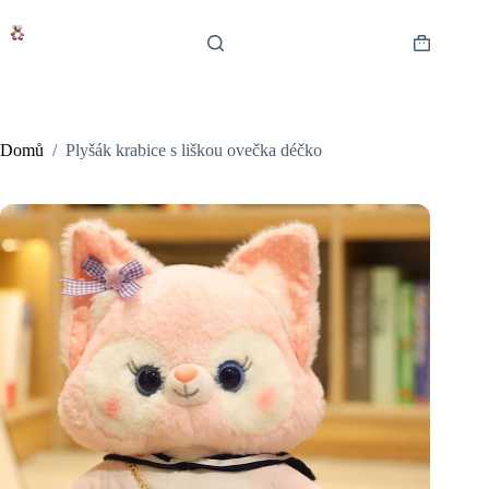
Skip
to
content
Shopping
cart
Domů
/
Plyšák krabice s liškou ovečka déčko