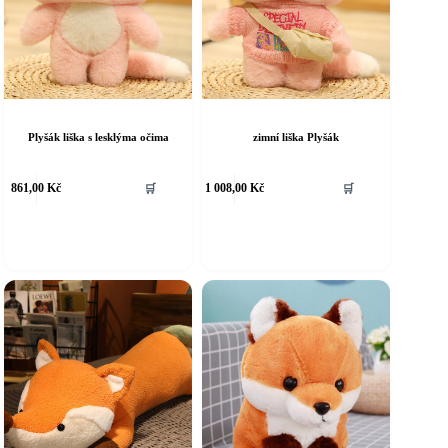
Plyšák liška s lesklýma očima
zimní liška Plyšák
861,00
Kč
🛒
1 008,00
Kč
🛒