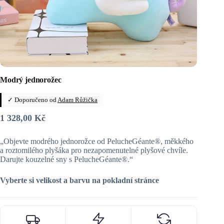
Modrý jednorožec
✓ Doporučeno od
Adam Růžička
1 328,00
Kč
„Objevte modrého jednorožce od PelucheGéante®, měkkého
a roztomilého plyšáka pro nezapomenutelné plyšové chvíle.
Darujte kouzelné sny s PelucheGéante®.“
Vyberte si velikost a barvu na pokladní stránce