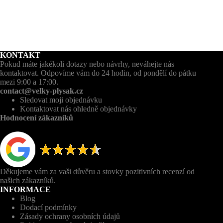
KONTAKT
Pokud máte jakékoli dotazy nebo návrhy, neváhejte nás
kontaktovat. Odpovíme vám do 24 hodin, od pondělí do pátku
mezi 9:00 a 17:00.
contact@velky-plysak.cz
Sledovat moji objednávku
Kontaktovat nás ohledně objednávky
Hodnocení zákazníků
Děkujeme vám za vaši důvěru a stovky pozitivních recenzí od
našich zákazníků.
INFORMACE
Blog
Dodací podmínky
Zásady ochrany osobních údajů