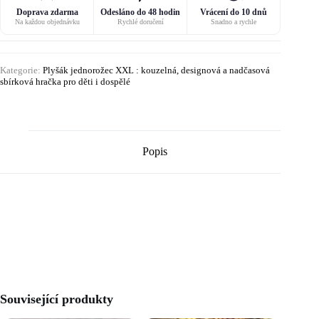
Doprava zdarma
Odesláno do 48 hodin
Vrácení do 10 dnů
Na každou objednávku
Rychlé doručení
Snadno a rychle
Kategorie:
Plyšák jednorožec XXL : kouzelná, designová a nadčasová
sbírková hračka pro děti i dospělé
Popis
Související produkty