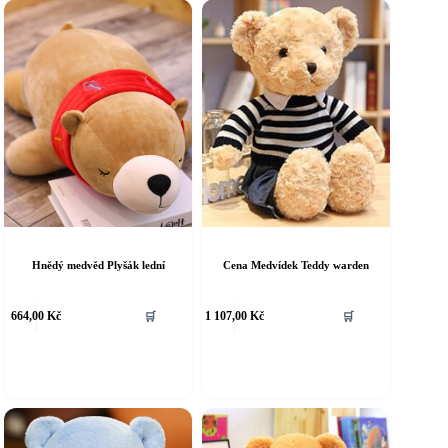
Hnědý medvěd Plyšák lední
Cena Medvídek Teddy warden
664,00
Kč
🛒
1 107,00
Kč
🛒