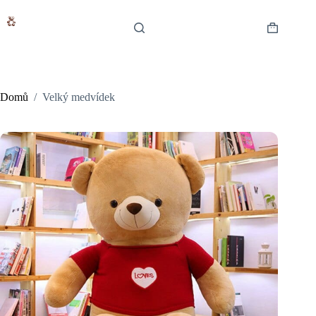
Skip
to
content
Shopping
cart
Domů
/
Velký medvídek