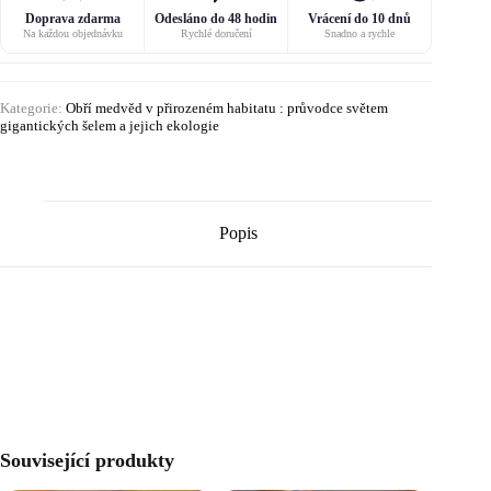
Doprava zdarma
Odesláno do 48 hodin
Vrácení do 10 dnů
Na každou objednávku
Rychlé doručení
Snadno a rychle
Kategorie:
Obří medvěd v přirozeném habitatu : průvodce světem
gigantických šelem a jejich ekologie
Popis
Související produkty