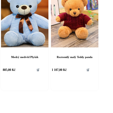
Modrý medvěd Plyšák
Roztomilý malý Teddy panda
885,00
Kč
🛒
1 107,00
Kč
🛒