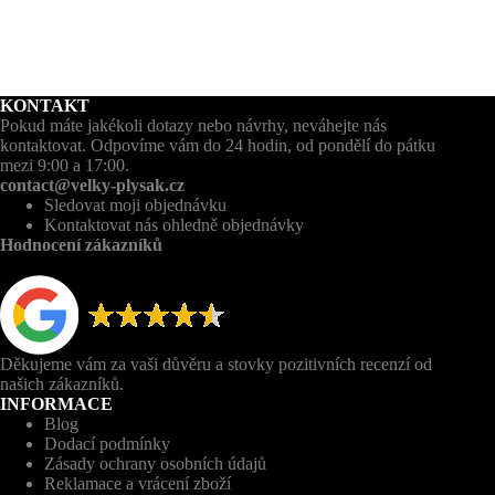
KONTAKT
Pokud máte jakékoli dotazy nebo návrhy, neváhejte nás
kontaktovat. Odpovíme vám do 24 hodin, od pondělí do pátku
mezi 9:00 a 17:00.
contact@velky-plysak.cz
Sledovat moji objednávku
Kontaktovat nás ohledně objednávky
Hodnocení zákazníků
Děkujeme vám za vaši důvěru a stovky pozitivních recenzí od
našich zákazníků.
INFORMACE
Blog
Dodací podmínky
Zásady ochrany osobních údajů
Reklamace a vrácení zboží